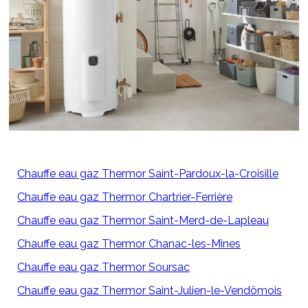
Chauffe eau gaz Thermor Saint-Pardoux-la-Croisille
Chauffe eau gaz Thermor Chartrier-Ferrière
Chauffe eau gaz Thermor Saint-Merd-de-Lapleau
Chauffe eau gaz Thermor Chanac-les-Mines
Chauffe eau gaz Thermor Soursac
Chauffe eau gaz Thermor Saint-Julien-le-Vendômois